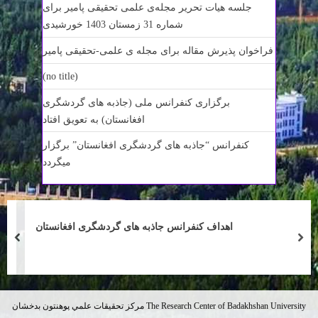
جلسه هیات تحریر مجله‌ی علمی تحقیقی پامیر برای
شماره 31 زمستان 1403 خورشیدی
فراخوان پذیرش مقاله برای مجله ی علمی-تحقیقی پامیر
(no title)
برگزاری كنفرانس ملی (جاذبه های گردشگری
افغانستان) به تعویق افتاد
کنفرانس “جاذبه های گردشگری افغانستان” برگزار
میگردد
اهداف کنفرانس جاذبه های گردشگری افغانستان
prev
nex
مقاله های شماره 27 مجله‌ی علمی-تحقیقی پامیر
مركز تحقيقات علمي پوهنتون بدخشان The Research Center of Badakhshan University