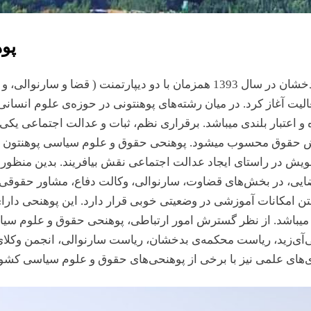
sub-
دانشگاه بدخشان برگزار
menu
شد
Toggle
پو
sub-
menu
 تن از اساتید به فعالیت آغاز کرد. در میان رشته‌های پوهنتونی در حوزه­‌ی عل
 و اعتبار بلندی می­باشد. برقراری نظم، ثبات و عدالت اجتماعی یکی
ش حقوق محسوب می­شود. پوهنحی­ حقوق و علوم سیاسی پوهنتون 
 در راستای ایجاد عدالت اجتماعی نقش بیافریند. بدین منظور سال
شتن امکانات آموزشی در وضعیتی خوبی قرار دارد. این پوهنحی دارای
ه می­باشد. از نظر گسترش امور ارتباطی، پوهنحی­ حقوق و علوم س
­آی‌­زید، ریاست محکمه­‌ی بدخشان، ریاست سارنوالی، انجمن وکلا