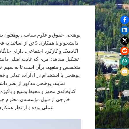
دانشجو و با همکاری 5
اکادمیک و کارکرد اجتماعی، دارای جایگاه
تشکیل می­دهد؛ امری که غایت اصلی دان
متخصص و متعهد، برآن است تا به سهم خویش
نمایند. پوهنحی­ مذکور از نظر دا
کتابخانه‌ی مجهز و محیط وسیع و پاکیز
خارجی از قبیل مؤسسه­‌ی محترم جی‌­
عملی بوده و از نظر همکاری­‌های علمی نیز با برخی از پوهنحی­‌های حقوق و علوم سیاسی کشور، تفاهم‌­نامه­‌ی همکاری امضا نموده است.