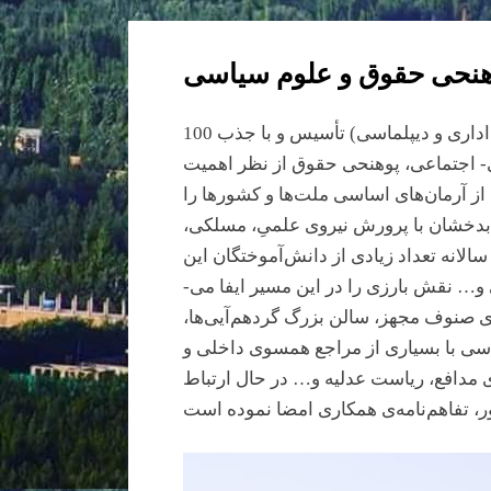
دانشگاه بدخشان تدویر
گردید.
هنحی حقوق و علوم سیاسی
پوهنحی­ حقوق و علوم سیاسی پوهنتون بدخشان در سال 1393 همزمان با دو دیپارتمنت ( قضا و سارنوالی، و اداری و دیپلماسی) تأسیس و با جذب 100
وم انسانی- اجتماعی، پوهنحی­ حقوق از نظر اهمیت
 از آرمان‌های اساسی ملت­‌ها و کشورها را
بدخشان با پرورش نیروی علمیِ، مسلکی،
انه تعداد زیادی از دانش‌­آموختگان این
پوهنحی با استخدام در ادارات عدلی و قضایی، در بخش­‌های قضاوت، سارنوالی، وکالت دفاع، مشاور حقوقی و… نقش بارزی را در این مسیر ایفا می‌­
 صنوف مجهز، سالن بزرگ گردهم‌­آیی­‌ها،
یاسی با بسیاری از مراجع همسوی داخلی و
ی مدافع، ریاست عدلیه و… در حال ارتباط